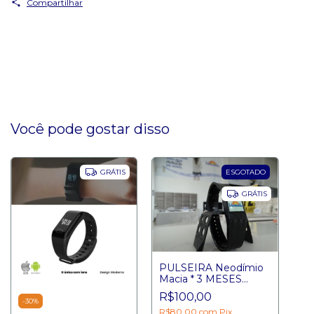
Compartilhar
Você pode gostar disso
ESGOTADO
GRÁTIS
GRÁTIS
PULSEIRA Neodímio
Macia * 3 MESES
GARANTIA *
R$100,00
-
30
%
R$80,00
com
Pix