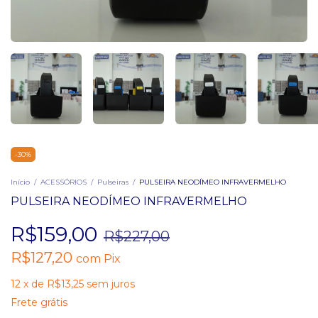
-
30
%
Início
/
ACESSÓRIOS
/
Pulseiras
/
PULSEIRA NEODÍMEO INFRAVERMELHO
PULSEIRA NEODÍMEO INFRAVERMELHO
R$159,00
R$227,00
R$127,20
com
Pix
12
x
de
R$13,25
sem juros
Frete grátis